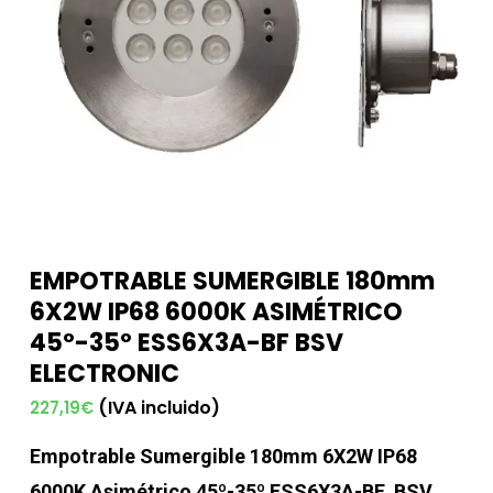
EMPOTRABLE SUMERGIBLE 180mm
6X2W IP68 6000K ASIMÉTRICO
45º-35º ESS6X3A-BF BSV
ELECTRONIC
(IVA incluido)
227,19
€
Empotrable Sumergible 180mm 6X2W IP68
6000K Asimétrico 45º-35º ESS6X3A-BF BSV