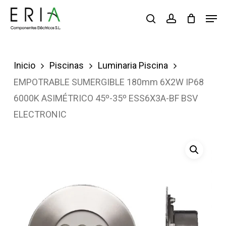
Saltar
Men
buscar
account
al
contenido
principal
Inicio
Piscinas
Luminaria Piscina
EMPOTRABLE SUMERGIBLE 180mm 6X2W IP68
6000K ASIMÉTRICO 45º-35º ESS6X3A-BF BSV
ELECTRONIC