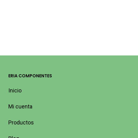
LED PISCINA
BSV ELECTRONIC
0060543
62,75
€
(IVA incluido)
SYLVANIA
8,34
€
(IVA incluido)
ERIA COMPONENTES
Inicio
Mi cuenta
Productos