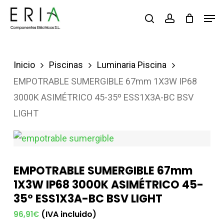
Saltar
Men
buscar
account
al
contenido
principal
Inicio
Piscinas
Luminaria Piscina
EMPOTRABLE SUMERGIBLE 67mm 1X3W IP68
3000K ASIMÉTRICO 45-35º ESS1X3A-BC BSV
LIGHT
EMPOTRABLE SUMERGIBLE 67mm
1X3W IP68 3000K ASIMÉTRICO 45-
35º ESS1X3A-BC BSV LIGHT
(IVA incluido)
96,91
€