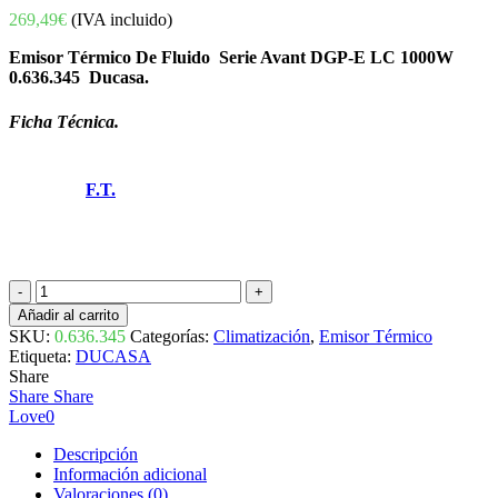
269,49
€
(IVA incluido)
Emisor Térmico De Fluido Serie Avant DGP-E LC 1000W
0.636.345 Ducasa.
Ficha Técnica.
F.T.
EMISOR
TÉRMICO
Añadir al carrito
DE
SKU:
0.636.345
Categorías:
Climatización
,
Emisor Térmico
FLUIDO
Etiqueta:
DUCASA
SERIE
Share
AVANT
Share
Share
DGP-
Love
0
E
LC
Descripción
1000W
Información adicional
0.636.345
Valoraciones (0)