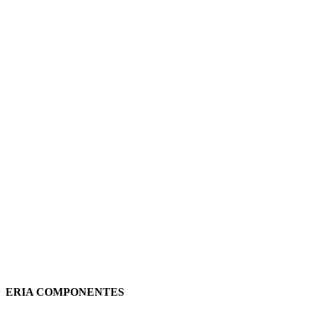
EMISOR CERAMICO RDC9 1500W
WIFI DIRECTO 90760009
GABARRON
346,77
€
(IVA incluido)
Añadir al carrito
Vista rápida
ERIA COMPONENTES