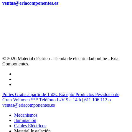
ventas@eriacomponentes.es
© 2026 Material eléctrico - Tienda de electricidad online - Eria
Componentes.
twitter
facebook
instagram
Cerrar
Portes Gratis a partir de 150€. Excepto Productos Pesados o de
Menú
Gran Volumen *** Teléfono L-V 9 a 14 h | 611 106 112 o
ventas@eriacomponentes.es
Mecanismos
Iluminación
Cables Eléctricos
Material Instalación