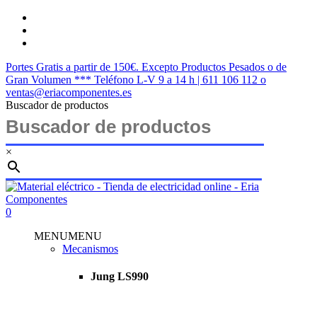
Saltar
twitter
al
facebook
contenido
instagram
principal
Portes Gratis a partir de 150€. Excepto Productos Pesados o de
Gran Volumen *** Teléfono L-V 9 a 14 h | 611 106 112 o
ventas@eriacomponentes.es
Buscador de productos
×
Cerrar
búsqueda
buscar
account
0
Menu
MENU
MENU
Mecanismos
Jung LS990