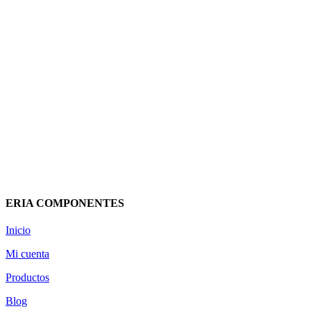
EMISOR CERAMICO RDC9 1500W
WIFI DIRECTO 90760009
GABARRON
346,77
€
(IVA incluido)
Añadir al carrito
Vista rápida
ERIA COMPONENTES
Inicio
Mi cuenta
Productos
Blog