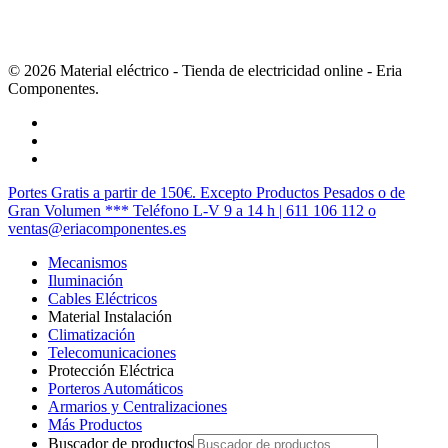
© 2026 Material eléctrico - Tienda de electricidad online - Eria
Componentes.
twitter
facebook
instagram
Cerrar
Portes Gratis a partir de 150€. Excepto Productos Pesados o de
Menú
Gran Volumen *** Teléfono L-V 9 a 14 h | 611 106 112 o
ventas@eriacomponentes.es
Mecanismos
Iluminación
Cables Eléctricos
Material Instalación
Climatización
Telecomunicaciones
Protección Eléctrica
Porteros Automáticos
Armarios y Centralizaciones
Más Productos
Buscador de productos