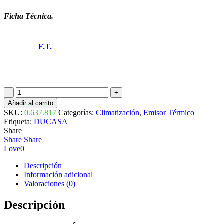
Ficha Técnica.
F.T.
EMISOR
SECO
Añadir al carrito
SERIE
SKU:
0.637.817
Categorías:
Climatización
,
Emisor Térmico
ALU
Etiqueta:
DUCASA
STONE
Share
1000
Share
Share
0.637.817
Love
0
DUCASA
cantidad
Descripción
Información adicional
Valoraciones (0)
Descripción