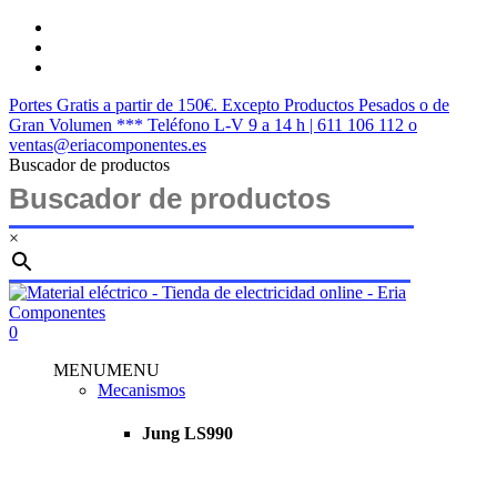
Saltar
twitter
al
facebook
contenido
instagram
principal
Portes Gratis a partir de 150€. Excepto Productos Pesados o de
Gran Volumen *** Teléfono L-V 9 a 14 h | 611 106 112 o
ventas@eriacomponentes.es
Buscador de productos
×
Cerrar
búsqueda
buscar
account
0
Menu
MENU
MENU
Mecanismos
Jung LS990