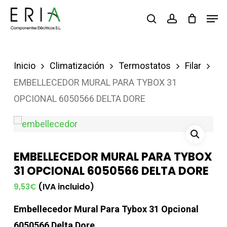
Saltar
Men
buscar
account
al
contenido
principal
Inicio
Climatización
Termostatos
Filar
EMBELLECEDOR MURAL PARA TYBOX 31
OPCIONAL 6050566 DELTA DORE
EMBELLECEDOR MURAL PARA TYBOX
31 OPCIONAL 6050566 DELTA DORE
(IVA incluido)
9,53
€
Embellecedor Mural Para Tybox 31 Opcional
6050566 Delta Dore.