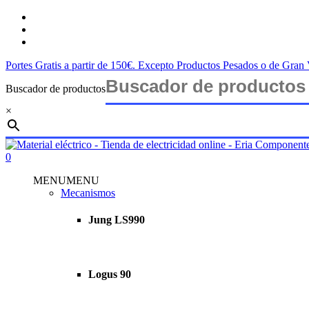
Saltar
twitter
al
facebook
contenido
instagram
principal
Portes Gratis a partir de 150€. Excepto Productos Pesados o de Gra
Buscador de productos
×
Cerrar
búsqueda
buscar
account
0
Menu
MENU
MENU
Mecanismos
Jung LS990
Logus 90