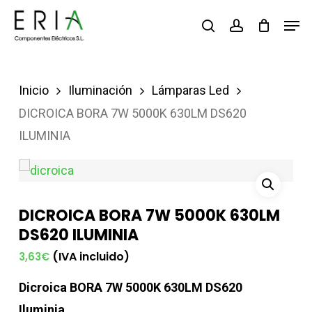
Saltar
Men
buscar
account
al
contenido
principal
Inicio
Iluminación
Lámparas Led
DICROICA BORA 7W 5000K 630LM DS620
ILUMINIA
DICROICA BORA 7W 5000K 630LM
DS620 ILUMINIA
(IVA incluido)
3,63
€
Dicroica BORA 7W 5000K 630LM DS620
Iluminia.