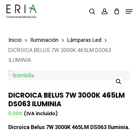
Saltar
Men
buscar
account
al
contenido
principal
Inicio
Iluminación
Lámparas Led
DICROICA BELUS 7W 3000K 465LM DS063
ILUMINIA
DICROICA BELUS 7W 3000K 465LM
DS063 ILUMINIA
(IVA incluido)
0,00
€
Dicroica Belus 7W 3000K 465LM DS063 Iluminia.