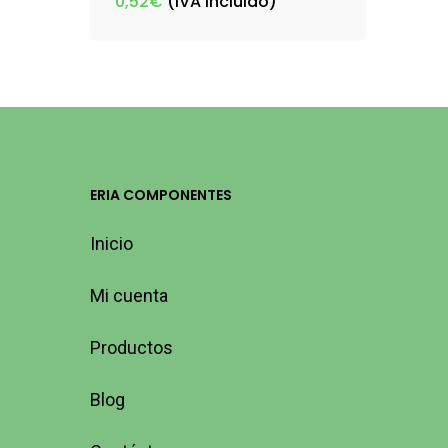
0,52
€
(IVA incluido)
ERIA COMPONENTES
Inicio
Mi cuenta
Productos
Blog