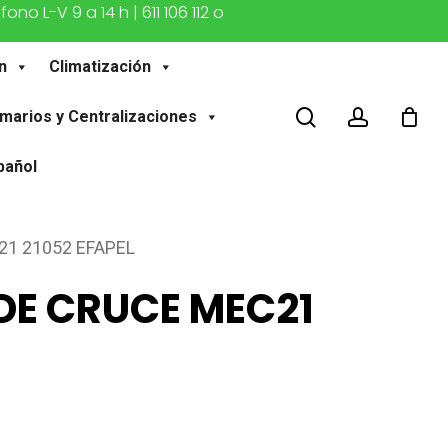
o L-V 9 a 14 h | 611 106 112 o
n
Climatización
buscar
account
marios y Centralizaciones
pañol
1 21052 EFAPEL
E CRUCE MEC21