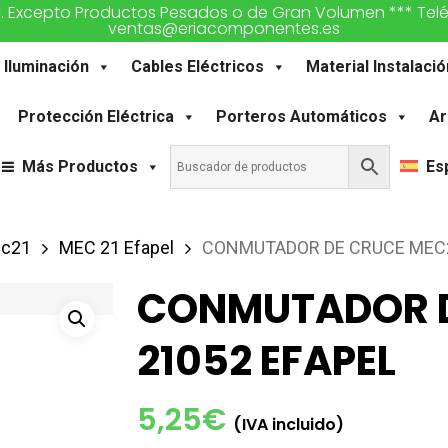
€. Excepto Productos Pesados o de Gran Volumen *** Teléfon
ventas@eriacomponentes.es
Iluminación
Cables Eléctricos
Material Instalació
Protección Eléctrica
Porteros Automáticos
Ar
Más Productos
Es
ec21
MEC 21 Efapel
CONMUTADOR DE CRUCE MEC2
CONMUTADOR D
21052 EFAPEL
5,25
€
(IVA incluido)