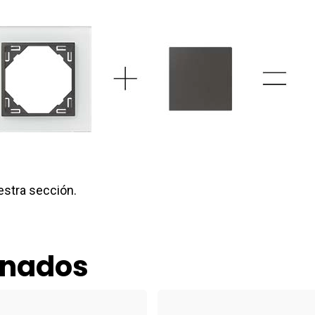
uestra sección.
onados