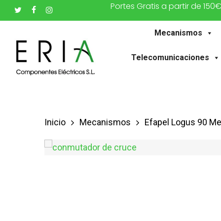
Portes Gratis a partir de 150
Saltar
twitter
facebook
instagram
al
Mecanismos
contenido
principal
Telecomunicaciones
Inicio
Mecanismos
Efapel Logus 90 M