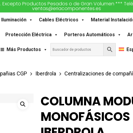
€. Excepto Productos Pesados o de Gran Volumen *** Teléfon
ventas@eriacomponentes.es
Iluminación
Cables Eléctricos
Material Instalació
Protección Eléctrica
Porteros Automáticos
Ar
Más Productos
Es
mpañias CGP
Iberdrola
Centralizaciones de compañ
COLUMNA MODU
MONOFÁSICOS +
IBERDROLA