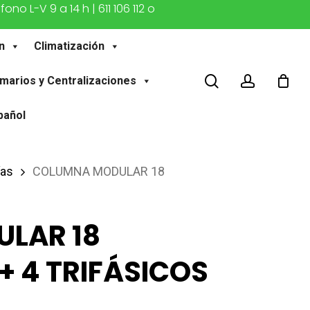
o L-V 9 a 14 h | 611 106 112 o
n
Climatización
buscar
account
marios y Centralizaciones
pañol
ías
COLUMNA MODULAR 18
LAR 18
 4 TRIFÁSICOS