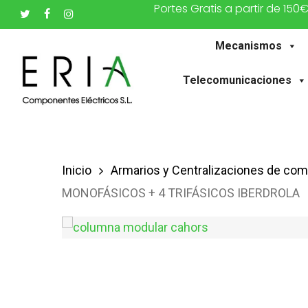
Portes Gratis a partir de 150
Saltar
twitter
facebook
instagram
al
Mecanismos
contenido
principal
Telecomunicaciones
Inicio
Armarios y Centralizaciones de co
MONOFÁSICOS + 4 TRIFÁSICOS IBERDROLA