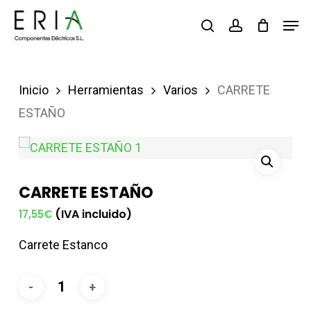
Saltar
Men
buscar
account
al
contenido
principal
Inicio
Herramientas
Varios
CARRETE
ESTAÑO
CARRETE ESTAÑO
(IVA incluido)
17,55
€
Carrete Estanco