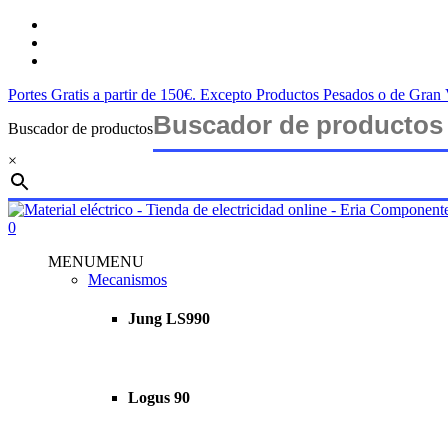
Saltar
twitter
al
facebook
contenido
instagram
principal
Portes Gratis a partir de 150€. Excepto Productos Pesados o de Gra
Buscador de productos
×
Cerrar
búsqueda
buscar
account
0
Menu
MENU
MENU
Mecanismos
Jung LS990
Logus 90