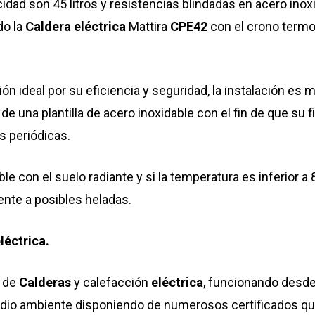
idad son 45 litros y resistencias blindadas en acero ino
do la
Caldera
eléctrica
Mattira
CPE42
con el crono termo
ción ideal por su eficiencia y seguridad, la instalación e
una plantilla de acero inoxidable con el fin de que su fi
s periódicas.
le con el suelo radiante y si la temperatura es inferior a
ente a posibles heladas.
léctrica.
s de
Calderas
y calefacción
eléctrica
, funcionando desde
io ambiente disponiendo de numerosos certificados que 