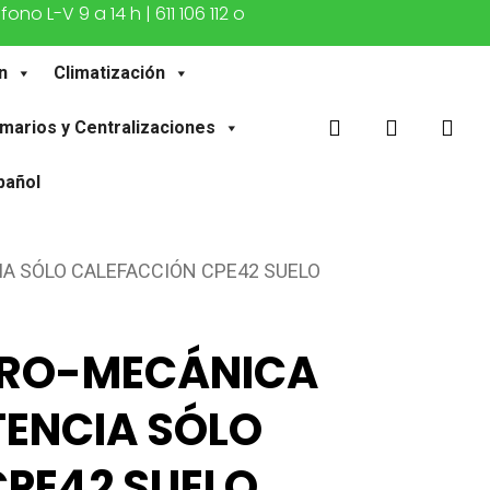
o L-V 9 a 14 h | 611 106 112 o
n
Climatización
buscar
account
marios y Centralizaciones
pañol
A SÓLO CALEFACCIÓN CPE42 SUELO
TRO-MECÁNICA
TENCIA SÓLO
PE42 SUELO