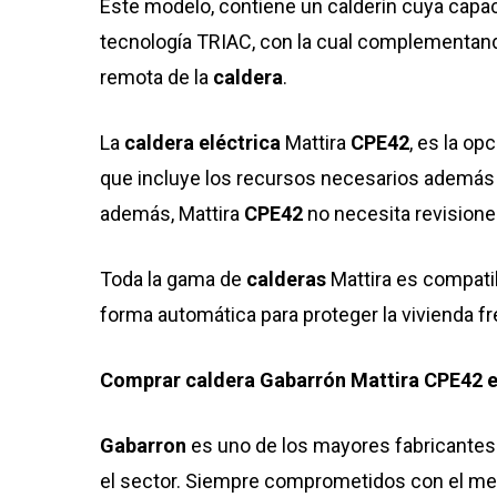
Este modelo, contiene un calderín cuya capac
tecnología TRIAC, con la cual complementan
remota de la
caldera
.
La
caldera
eléctrica
Mattira
CPE42
, es la op
que incluye los recursos necesarios además de 
además, Mattira
CPE42
no necesita revisione
Toda la gama de
calderas
Mattira es compatib
forma automática para proteger la vivienda fr
Comprar caldera Gabarrón Mattira CPE42 e
Gabarron
es uno de los mayores fabricante
el sector. Siempre comprometidos con el med