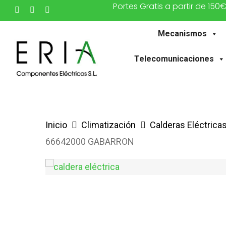
Portes Gratis a partir de 150
Saltar
twitter
facebook
instagram
al
Mecanismos
contenido
principal
Telecomunicaciones
Inicio
Climatización
Calderas Eléctrica
66642000 GABARRON