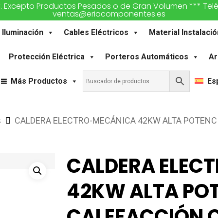
€. Excepto Productos Pesados o de Gran Volumen *** Teléfon
ventas@eriacomponentes.es
Iluminación
Cables Eléctricos
Material Instalació
Protección Eléctrica
Porteros Automáticos
Ar
Más Productos
Es
s
CALDERA ELECTRO-MECÁNICA 42KW ALTA POTENCI
CALDERA ELEC
42KW ALTA PO
CALEFACCIÓN C