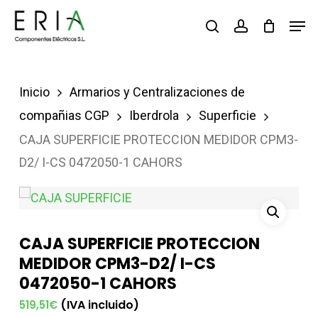
Saltar
Men
buscar
account
al
contenido
principal
Inicio
Armarios y Centralizaciones de
compañias CGP
Iberdrola
Superficie
CAJA SUPERFICIE PROTECCION MEDIDOR CPM3-
D2/ I-CS 0472050-1 CAHORS
CAJA SUPERFICIE PROTECCION
MEDIDOR CPM3-D2/ I-CS
0472050-1 CAHORS
(IVA incluido)
519,51
€