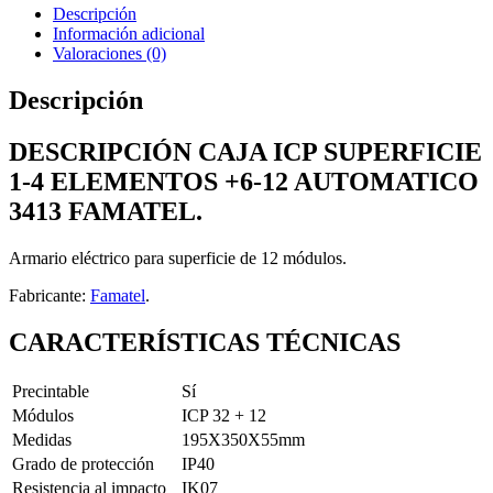
AUTOMATICO
Descripción
3413
Información adicional
FAMATEL
Valoraciones (0)
cantidad
Descripción
DESCRIPCIÓN CAJA ICP SUPERFICIE
1-4 ELEMENTOS +6-12 AUTOMATICO
3413 FAMATEL.
Armario eléctrico para superficie de 12 módulos.
Fabricante:
Famatel
.
CARACTERÍSTICAS TÉCNICAS
Precintable
Sí
Módulos
ICP 32 + 12
Medidas
195X350X55mm
Grado de protección
IP40
Resistencia al impacto
IK07