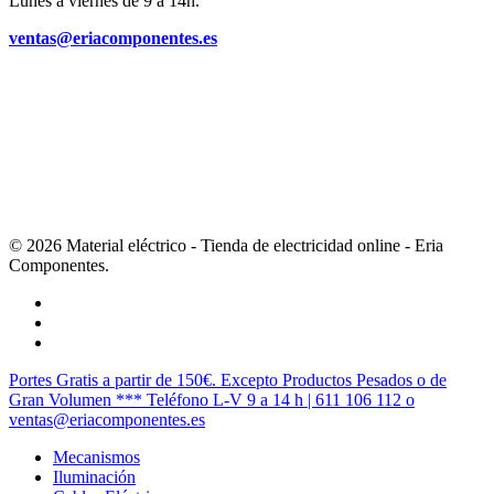
Lunes a viernes de 9 a 14h.
ventas@eriacomponentes.es
© 2026 Material eléctrico - Tienda de electricidad online - Eria
Componentes.
twitter
facebook
instagram
Cerrar
Portes Gratis a partir de 150€. Excepto Productos Pesados o de
Menú
Gran Volumen *** Teléfono L-V 9 a 14 h | 611 106 112 o
ventas@eriacomponentes.es
Mecanismos
Iluminación