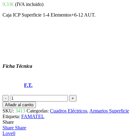
9,33
€
(IVA incluido)
Caja ICP Superficie 1-4 Elementos+6-12 AUT.
Ficha Técnica
F.T.
CAJA
ICP
Añadir al carrito
SUPERFICIE
SKU:
3413
Categorías:
Cuadros Eléctricos
,
Armarios Superficie
1-
Etiqueta:
FAMATEL
4
Share
ELEMENTOS
Share
Share
+6-
Love
0
12