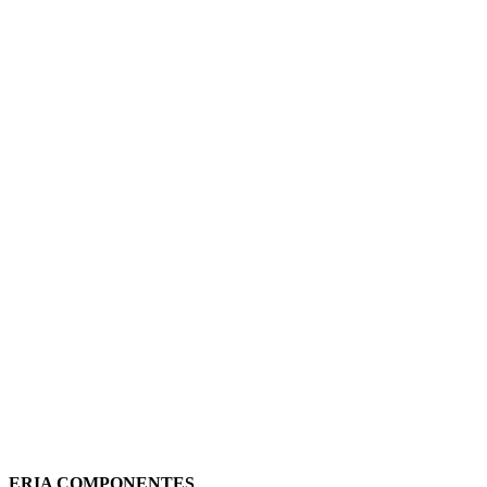
PUERTA AHUMADA 3 FILAS PARA
PRAGMA13 PRA99069
SCHNEIDER
61,21
€
(IVA incluido)
Añadir al carrito
Vista rápida
ERIA COMPONENTES