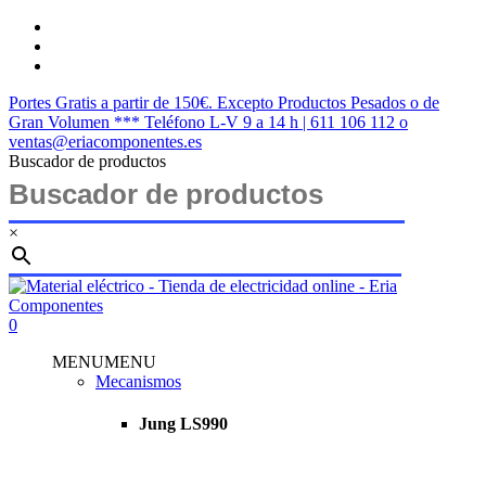
Saltar
twitter
al
facebook
contenido
instagram
principal
Portes Gratis a partir de 150€. Excepto Productos Pesados o de
Gran Volumen *** Teléfono L-V 9 a 14 h | 611 106 112 o
ventas@eriacomponentes.es
Buscador de productos
×
Cerrar
búsqueda
buscar
account
0
Menu
MENU
MENU
Mecanismos
Jung LS990