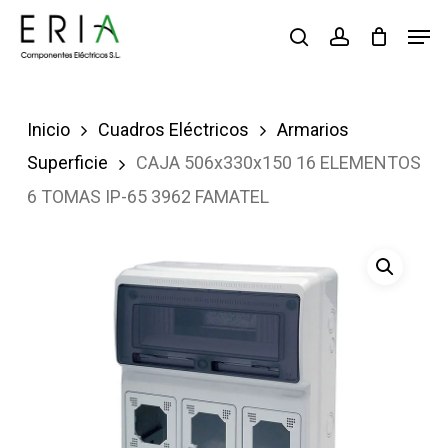
Saltar
Men
buscar
account
al
contenido
principal
Inicio
Cuadros Eléctricos
Armarios
Superficie
CAJA 506x330x150 16 ELEMENTOS
6 TOMAS IP-65 3962 FAMATEL