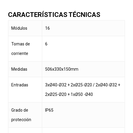
CARACTERÍSTICAS TÉCNICAS
Módulos
16
Tomas de
6
corriente
Medidas
506x330x150mm
Entradas
3xØ40-Ø32 + 2xØ25-Ø20 / 2xØ40-Ø32 +
2xØ25-Ø20 + 1xØ50 -Ø40
Grado de
IP65
protección