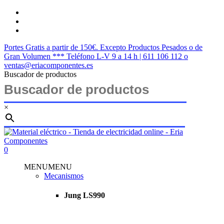
Saltar
twitter
al
facebook
contenido
instagram
principal
Portes Gratis a partir de 150€. Excepto Productos Pesados o de
Gran Volumen *** Teléfono L-V 9 a 14 h | 611 106 112 o
ventas@eriacomponentes.es
Buscador de productos
×
Cerrar
búsqueda
buscar
account
0
Menu
MENU
MENU
Mecanismos
Jung LS990