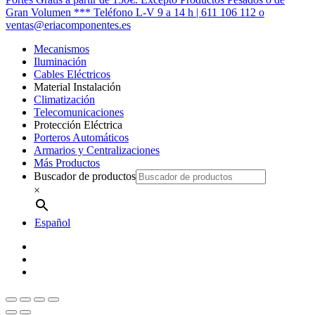
Menú
Gran Volumen *** Teléfono L-V 9 a 14 h | 611 106 112 o
ventas@eriacomponentes.es
Mecanismos
Iluminación
Cables Eléctricos
Material Instalación
Climatización
Telecomunicaciones
Protección Eléctrica
Porteros Automáticos
Armarios y Centralizaciones
Más Productos
Buscador de productos
×
Español
twitter
facebook
instagram