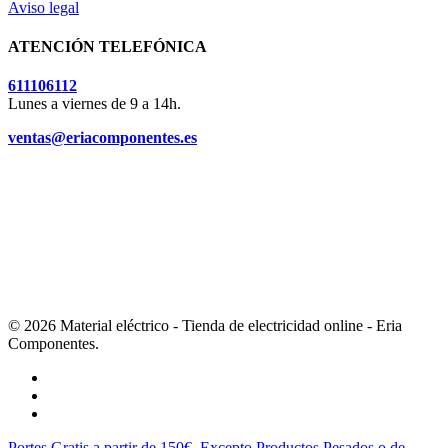
Aviso legal
ATENCIÓN TELEFÓNICA
611106112
Lunes a viernes de 9 a 14h.
ventas@eriacomponentes.es
© 2026 Material eléctrico - Tienda de electricidad online - Eria
Componentes.
twitter
facebook
instagram
Cerrar
Portes Gratis a partir de 150€. Excepto Productos Pesados o de