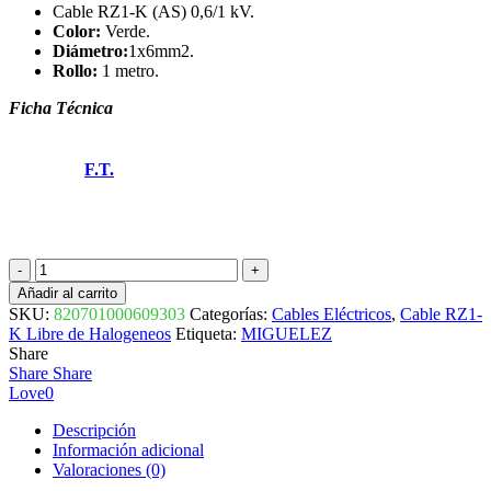
Cable RZ1-K (AS) 0,6/1 kV.
Color:
Verde.
Diámetro:
1x6mm2.
Rollo:
1 metro.
Ficha Técnica
F.T.
CABLE
RZ1-
Añadir al carrito
K
SKU:
820701000609303
Categorías:
Cables Eléctricos
,
Cable RZ1-
0,6/1KV
K Libre de Halogeneos
Etiqueta:
MIGUELEZ
1x6mm2
Share
AFIRENAS-
Share
Share
X
Love
0
820701000609303
MIGUELEZ
Descripción
cantidad
Información adicional
Valoraciones (0)