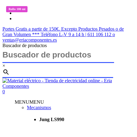
Saltar
twitter
Rollo 100 mt
Rollo 100 mt
Rollo 100 mt
Rollo 100 mt
Rollo 100 mt
Rollo 100 mt
al
facebook
contenido
instagram
principal
Portes Gratis a partir de 150€. Excepto Productos Pesados o de
Gran Volumen *** Teléfono L-V 9 a 14 h | 611 106 112 o
ventas@eriacomponentes.es
Buscador de productos
×
Cerrar
búsqueda
buscar
account
0
Menu
MENU
MENU
Mecanismos
Jung LS990