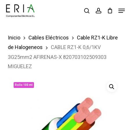
Saltar
Men
buscar
account
al
contenido
principal
Inicio
Cables Eléctricos
Cable RZ1-K Libre
de Halogeneos
CABLE RZ1-K 0,6/1KV
3G25mm2 AFIRENAS-X 820703102509303
MIGUELEZ
Rollo 100 mt