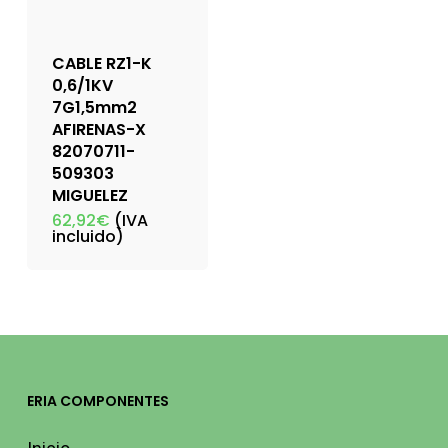
CABLE RZ1-K
0,6/1KV
7G1,5mm2
AFIRENAS-X
82070711-
509303
MIGUELEZ
62,92
€
(IVA
incluido)
ERIA COMPONENTES