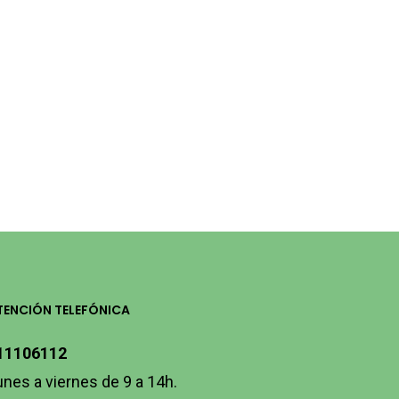
TENCIÓN TELEFÓNICA
11106112
unes a viernes de 9 a 14h.