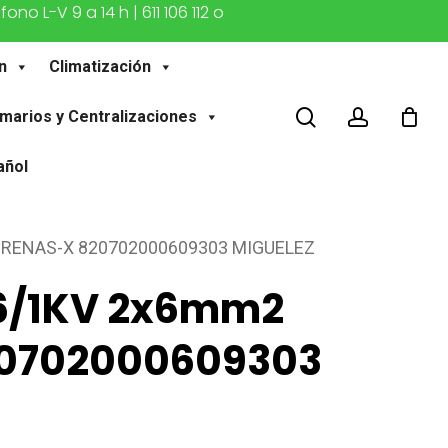
o L-V 9 a 14 h | 611 106 112 o
n
Climatización
buscar
account
marios y Centralizaciones
añol
FIRENAS-X 820702000609303 MIGUELEZ
,6/1KV 2x6mm2
20702000609303