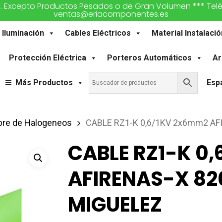
€. Excepto Productos Pesados o de Gran Volumen *** Teléfon
ventas@eriacomponentes.es
Iluminación
Cables Eléctricos
Material Instalació
Protección Eléctrica
Porteros Automáticos
Ar
Más Productos
Esp
bre de Halogeneos
CABLE RZ1-K 0,6/1KV 2x6mm2 A
CABLE RZ1-K 0
AFIRENAS-X 8
MIGUELEZ