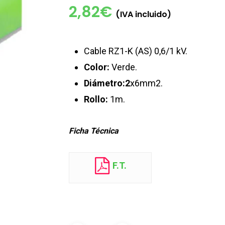
2,82
€
(IVA incluido)
Cable RZ1-K (AS) 0,6/1 kV.
Color:
Verde.
Diámetro:2
x6mm2.
Rollo:
1m.
Ficha Técnica
F.T.