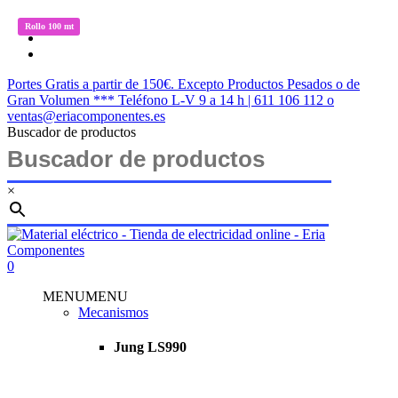
Saltar
twitter
Rollo 100 mt
Rollo 100 mt
Rollo 100 mt
Rollo 100 mt
Rollo 100 mt
Rollo 100 mt
al
facebook
contenido
instagram
principal
Portes Gratis a partir de 150€. Excepto Productos Pesados o de
Gran Volumen *** Teléfono L-V 9 a 14 h | 611 106 112 o
ventas@eriacomponentes.es
Buscador de productos
×
Cerrar
búsqueda
buscar
account
0
Menu
MENU
MENU
Mecanismos
Jung LS990