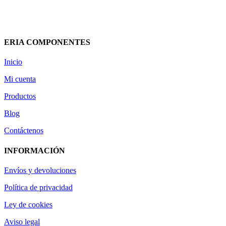
62,92
€
(IVA incluido)
Añadir al carrito
Vista rápida
ERIA COMPONENTES
Inicio
Mi cuenta
Productos
Blog
Contáctenos
INFORMACIÓN
Envíos y devoluciones
Política de privacidad
Ley de cookies
Aviso legal