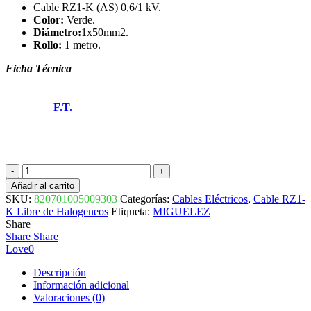
Cable RZ1-K (AS) 0,6/1 kV.
Color:
Verde.
Diámetro:
1x50mm2.
Rollo:
1 metro.
Ficha Técnica
F.T.
CABLE
RZ1-
Añadir al carrito
K
SKU:
820701005009303
Categorías:
Cables Eléctricos
,
Cable RZ1-
0,6/1KV
K Libre de Halogeneos
Etiqueta:
MIGUELEZ
1x50mm2
Share
AFIRENAS-
Share
Share
X
Love
0
820701005009303
MIGUELEZ
Descripción
cantidad
Información adicional
Valoraciones (0)