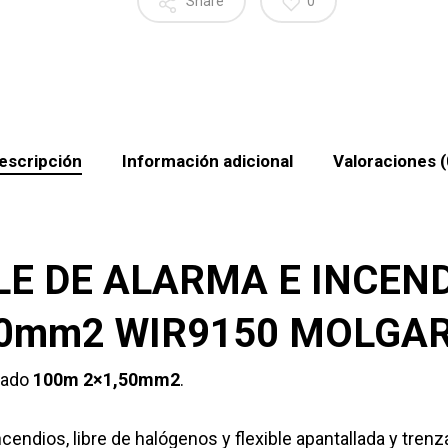
Share
0
escripción
Información adicional
Valoraciones (
LE DE ALARMA E INCEN
50mm2 WIR9150 MOLGAR
ndado
100m 2×1,50mm2
.
endios, libre de halógenos y flexible apantallada y trenz