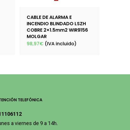
CABLE DE ALARMA E
INCENDIO BLINDADO LSZH
COBRE 2×1.5mm2 WIR9156
MOLGAR
98,97
€
(IVA incluido)
TENCIÓN TELEFÓNICA
11106112
unes a viernes de 9 a 14h.