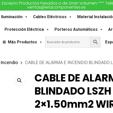
€. Excepto Productos Pesados o de Gran Volumen *** Teléfon
ventas@eriacomponentes.es
Iluminación
Cables Eléctricos
Material Instalació
Protección Eléctrica
Porteros Automáticos
Ar
Más Productos
Esp
 Incendio
CABLE DE ALARMA E INCENDIO BLINDADO
CABLE DE ALAR
BLINDADO LSZH
2×1.50mm2 WI