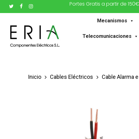
Portes Gratis a partir de 150
Saltar
twitter
facebook
instagram
al
Mecanismos
contenido
principal
Telecomunicaciones
Inicio
Cables Eléctricos
Cable Alarma e