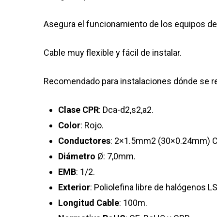
Asegura el funcionamiento de los equipos de 
Cable muy flexible y fácil de instalar.
Recomendado para instalaciones dónde se req
Clase
CPR
: Dca-d2,s2,a2.
Color
: Rojo.
Conductores
: 2×1.5mm2 (30×0.24mm) C
Diámetro
Ø: 7,0mm.
EMB
: 1/2.
Exterior
: Poliolefina libre de halógenos L
Longitud
Cable
: 100m.