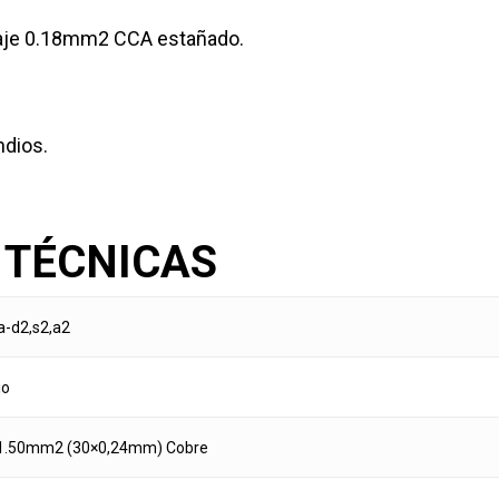
naje 0.18mm2 CCA estañado.
ndios.
 TÉCNICAS
a-d2,s2,a2
jo
1.50mm2 (30×0,24mm) Cobre