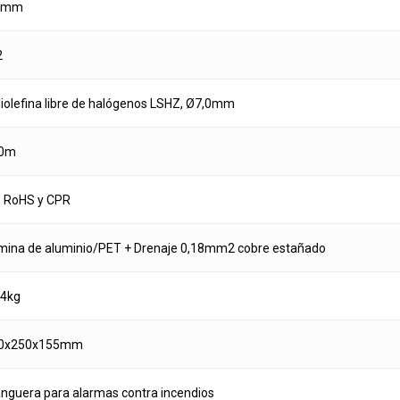
0mm
2
liolefina libre de halógenos LSHZ, Ø7,0mm
0m
, RoHS y CPR
mina de aluminio/PET + Drenaje 0,18mm2 cobre estañado
04kg
0x250x155mm
nguera para alarmas contra incendios