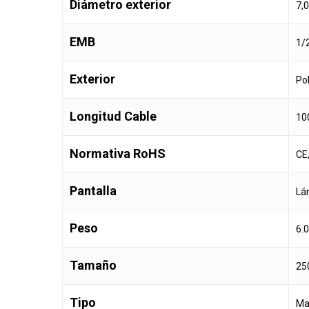
Diámetro exterior
7,
EMB
1/
Exterior
Po
Longitud Cable
10
Normativa RoHS
CE
Pantalla
Lá
Peso
6.
Tamaño
25
Tipo
Ma