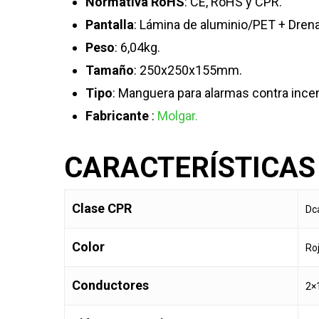
Normativa
RoHS
: CE, RoHS y CPR.
Pantalla
: Lámina de aluminio/PET + Dre
Peso
: 6,04kg.
Tamaño
: 250x250x155mm.
Tipo
: Manguera para alarmas contra ince
Fabricante
:
Molgar.
CARACTERÍSTICAS
Clase CPR
Dc
Color
Ro
Conductores
2×