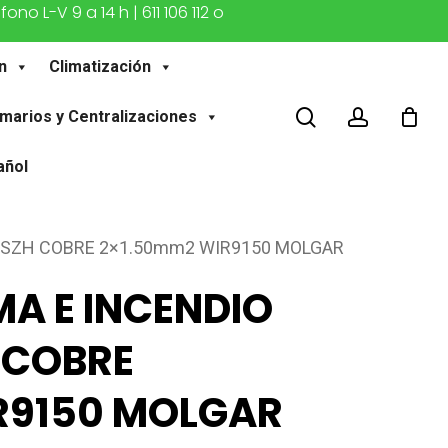
o L-V 9 a 14 h | 611 106 112 o
n
Climatización
buscar
account
marios y Centralizaciones
añol
 LSZH COBRE 2×1.50mm2 WIR9150 MOLGAR
MA E INCENDIO
 COBRE
R9150 MOLGAR