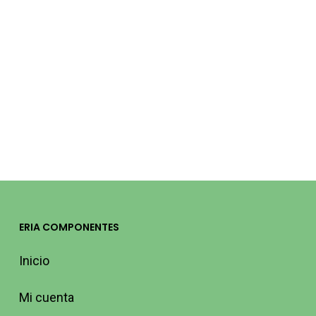
CABLE COAXIAL
CABLE COAXIAL
DE ANTENA
DE ANTENA
BLANCO RG-6
BLANCO RG-6
100M WIR9056
100M WIR9055
MOLGAR
MOLGAR
52,66
€
(IVA
69,79
€
(IVA
incluido)
incluido)
ERIA COMPONENTES
Inicio
Mi cuenta