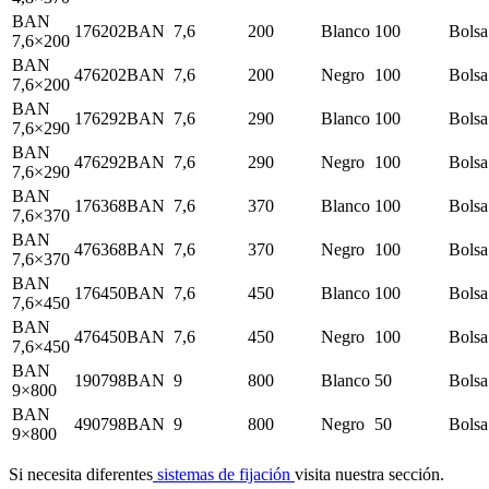
BAN
176202BAN
7,6
200
Blanco
100
Bolsa
7,6×200
BAN
476202BAN
7,6
200
Negro
100
Bolsa
7,6×200
BAN
176292BAN
7,6
290
Blanco
100
Bolsa
7,6×290
BAN
476292BAN
7,6
290
Negro
100
Bolsa
7,6×290
BAN
176368BAN
7,6
370
Blanco
100
Bolsa
7,6×370
BAN
476368BAN
7,6
370
Negro
100
Bolsa
7,6×370
BAN
176450BAN
7,6
450
Blanco
100
Bolsa
7,6×450
BAN
476450BAN
7,6
450
Negro
100
Bolsa
7,6×450
BAN
190798BAN
9
800
Blanco
50
Bolsa
9×800
BAN
490798BAN
9
800
Negro
50
Bolsa
9×800
Si necesita diferentes
sistemas de fijación
visita nuestra sección.