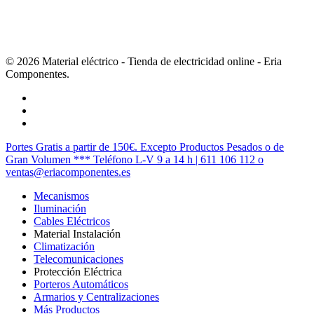
© 2026 Material eléctrico - Tienda de electricidad online - Eria
Componentes.
twitter
facebook
instagram
Cerrar
Portes Gratis a partir de 150€. Excepto Productos Pesados o de
Menú
Gran Volumen *** Teléfono L-V 9 a 14 h | 611 106 112 o
ventas@eriacomponentes.es
Mecanismos
Iluminación
Cables Eléctricos
Material Instalación
Climatización
Telecomunicaciones
Protección Eléctrica
Porteros Automáticos
Armarios y Centralizaciones
Más Productos