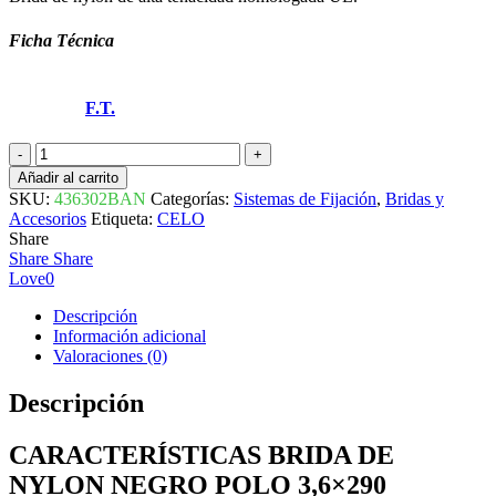
Ficha Técnica
F.T.
BRIDA
DE
Añadir al carrito
NYLON
SKU:
436302BAN
Categorías:
Sistemas de Fijación
,
Bridas y
NEGRO
Accesorios
Etiqueta:
CELO
POLO
Share
3,6x290
Share
Share
436302BAN
Love
0
CELO
cantidad
Descripción
Información adicional
Valoraciones (0)
Descripción
CARACTERÍSTICAS BRIDA DE
NYLON NEGRO POLO 3,6×290