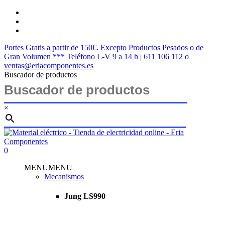
Saltar
twitter
al
facebook
contenido
instagram
principal
Portes Gratis a partir de 150€. Excepto Productos Pesados o de
Gran Volumen *** Teléfono L-V 9 a 14 h | 611 106 112 o
ventas@eriacomponentes.es
Buscador de productos
×
Cerrar
búsqueda
buscar
account
0
Menu
MENU
MENU
Mecanismos
Jung LS990