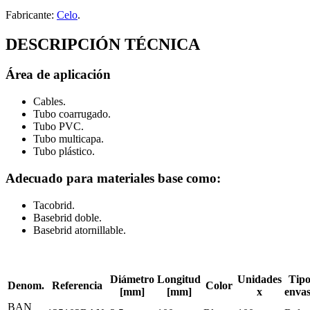
Fabricante:
Celo
.
DESCRIPCIÓN TÉCNICA
Área de aplicación
Cables.
Tubo coarrugado.
Tubo PVC.
Tubo multicapa.
Tubo plástico.
Adecuado para materiales base como:
Tacobrid.
Basebrid doble.
Basebrid atornillable.
Diámetro
Longitud
Unidades
Tipo
Denom.
Referencia
Color
[mm]
[mm]
x
enva
BAN