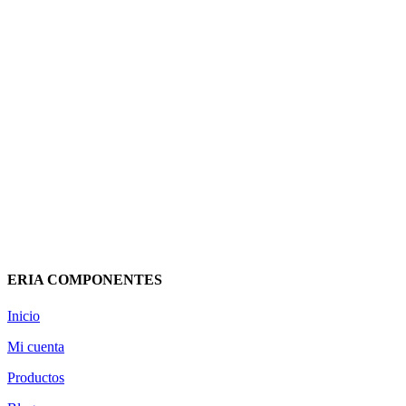
BRIDA DE NYLON NEGRO POLO
9×800 490798BAN CELO
17,42
€
(IVA incluido)
Añadir al carrito
Vista rápida
ERIA COMPONENTES
Inicio
Mi cuenta
Productos