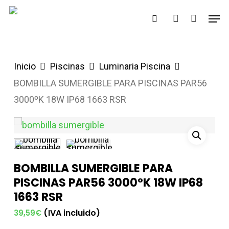
Saltar
Men
buscar
account
al
contenido
principal
Inicio
Piscinas
Luminaria Piscina
BOMBILLA SUMERGIBLE PARA PISCINAS PAR56
3000ºK 18W IP68 1663 RSR
BOMBILLA SUMERGIBLE PARA
PISCINAS PAR56 3000ºK 18W IP68
1663 RSR
(IVA incluido)
39,59
€