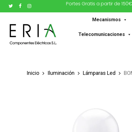
Portes Gratis a partir de 150
Saltar
twitter
facebook
instagram
al
Mecanismos
contenido
principal
Telecomunicaciones
Inicio
Iluminación
Lámparas Led
BO