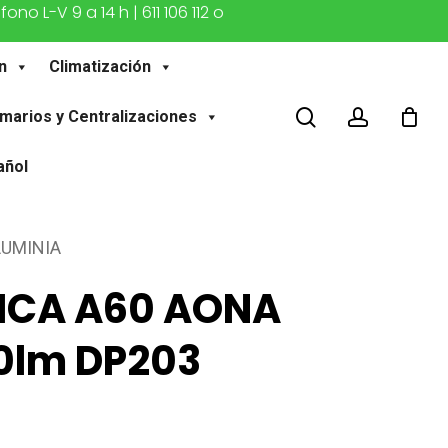
o L-V 9 a 14 h | 611 106 112 o
n
Climatización
buscar
account
marios y Centralizaciones
añol
LUMINIA
ICA A60 AONA
0lm DP203