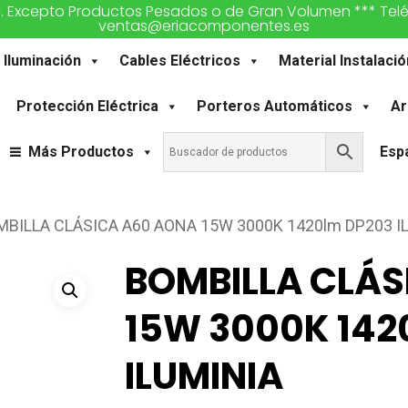
€. Excepto Productos Pesados o de Gran Volumen *** Teléfon
ventas@eriacomponentes.es
Iluminación
Cables Eléctricos
Material Instalació
Protección Eléctrica
Porteros Automáticos
Ar
Más Productos
Esp
MBILLA CLÁSICA A60 AONA 15W 3000K 1420lm DP203 I
BOMBILLA CLÁS
15W 3000K 142
ILUMINIA