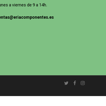
unes a viernes de 9 a 14h.
entas@eriacomponentes.es
twitter
facebook
instagram