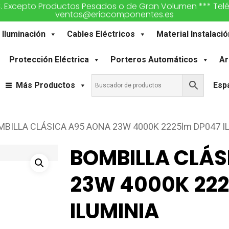
€. Excepto Productos Pesados o de Gran Volumen *** Teléfon
ventas@eriacomponentes.es
Iluminación
Cables Eléctricos
Material Instalació
Protección Eléctrica
Porteros Automáticos
Ar
Más Productos
Esp
MBILLA CLÁSICA A95 AONA 23W 4000K 2225lm DP047 I
BOMBILLA CLÁS
23W 4000K 222
ILUMINIA