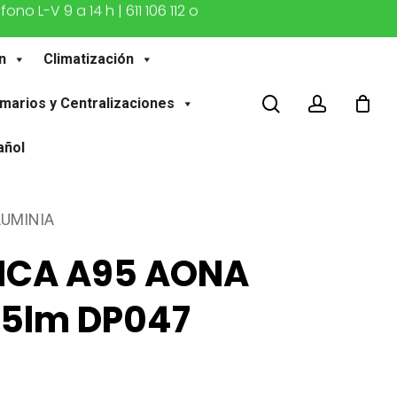
o L-V 9 a 14 h | 611 106 112 o
n
Climatización
buscar
account
marios y Centralizaciones
añol
LUMINIA
ICA A95 AONA
5lm DP047