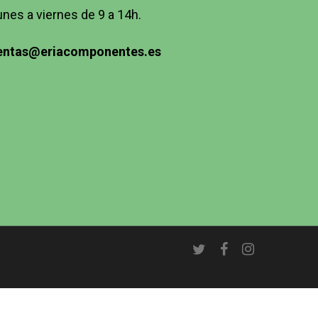
unes a viernes de 9 a 14h.
entas@eriacomponentes.es
twitter
facebook
instagram