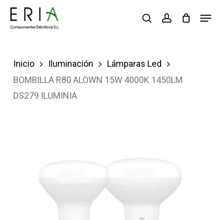
Saltar
Men
buscar
account
al
contenido
principal
Inicio
Iluminación
Lámparas Led
BOMBILLA R80 ALOWN 15W 4000K 1450LM
DS279 ILUMINIA