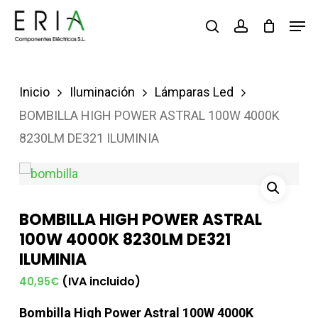
Saltar
Men
buscar
account
al
contenido
principal
Inicio
Iluminación
Lámparas Led
BOMBILLA HIGH POWER ASTRAL 100W 4000K
8230LM DE321 ILUMINIA
BOMBILLA HIGH POWER ASTRAL
100W 4000K 8230LM DE321
ILUMINIA
(IVA incluido)
40,95
€
Bombilla High Power Astral 100W 4000K