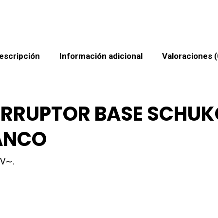
escripción
Información adicional
Valoraciones (
ERRUPTOR BASE SCHU
ANCO
0V∼.