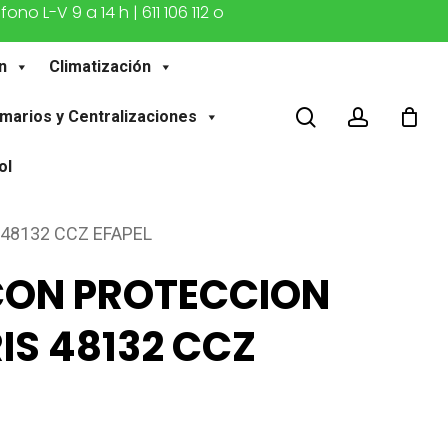
o L-V 9 a 14 h | 611 106 112 o
n
Climatización
buscar
account
marios y Centralizaciones
ol
48132 CCZ EFAPEL
CON PROTECCION
IS 48132 CCZ