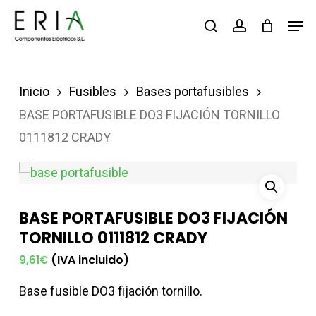
Saltar
Men
buscar
account
al
contenido
principal
Inicio
Fusibles
Bases portafusibles
BASE PORTAFUSIBLE DO3 FIJACIÓN TORNILLO
0111812 CRADY
BASE PORTAFUSIBLE DO3 FIJACIÓN
TORNILLO 0111812 CRADY
(IVA incluido)
9,61
€
Base fusible DO3 fijación tornillo.