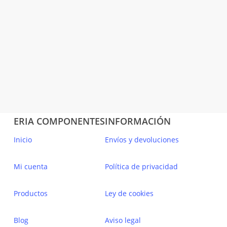
HORIZONTAL
PROTECCION
ESTANCA 48 GRIS
48865 CCZ EFAPEL
10,08
€
(IVA incluido)
Añadir Al Carrito
ERIA COMPONENTES
INFORMACIÓN
Inicio
Envíos y devoluciones
Mi cuenta
Política de privacidad
Productos
Ley de cookies
Blog
Aviso legal