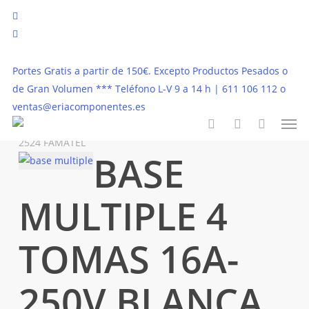
Saltar
twitter
al
facebook
contenido
instagram
principal
Portes Gratis a partir de 150€. Excepto Productos Pesados o
de Gran Volumen *** Teléfono L-V 9 a 14 h | 611 106 112 o
Inicio
Pequeño Material Instalación
Pequeño
ventas@eriacomponentes.es
Men
Material
BASE MULTIPLE 4 TOMAS 16A-250V BLANCA
buscar
account
2524 FAMATEL
BASE
MULTIPLE 4
TOMAS 16A-
250V BLANCA