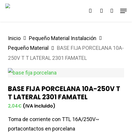
Saltar
Men
buscar
account
al
contenido
principal
Inicio
Pequeño Material Instalación
Pequeño Material
BASE FIJA PORCELANA 10A-
250V T T LATERAL 2301 FAMATEL
BASE FIJA PORCELANA 10A-250V T
T LATERAL 2301 FAMATEL
(IVA incluido)
2,04
€
Toma de corriente con TTL 16A/250V~
portacontactos en porcelana