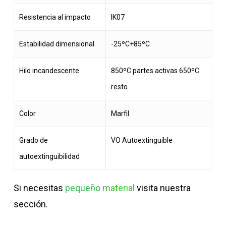
Resistencia al impacto
IK07
Estabilidad dimensional
-25ºC+85ºC
Hilo incandescente
850ºC partes activas 650ºC
resto
Color
Marfil
Grado de
VO Autoextinguible
autoextinguibilidad
Si necesitas
pequeño material
visita nuestra
sección.