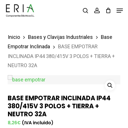
Saltar
Men
buscar
account
al
contenido
principal
Inicio
Bases y Clavijas Industriales
Base
Empotrar Inclinada
BASE EMPOTRAR
INCLINADA IP44 380/415V 3 POLOS + TIERRA +
NEUTRO 32A
BASE EMPOTRAR INCLINADA IP44
380/415V 3 POLOS + TIERRA +
NEUTRO 32A
(IVA incluido)
8,26
€