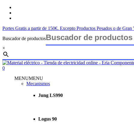
Saltar
twitter
al
facebook
contenido
instagram
principal
Portes Gratis a partir de 150€. Excepto Productos Pesados o de Gra
Buscador de productos
×
Cerrar
búsqueda
buscar
account
0
Menu
MENU
MENU
Mecanismos
Jung LS990
Logus 90