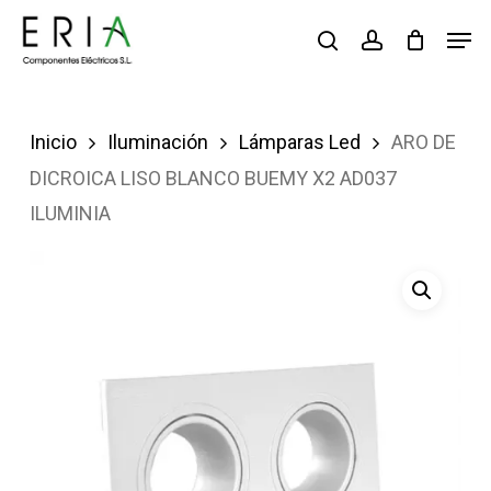
Saltar
Men
buscar
account
al
contenido
principal
Inicio
Iluminación
Lámparas Led
ARO DE
DICROICA LISO BLANCO BUEMY X2 AD037
ILUMINIA