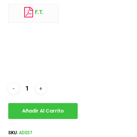
F.T.
Añadir Al Carrito
SKU:
AD037