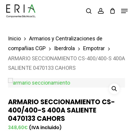
Saltar
Men
buscar
account
al
contenido
principal
Inicio
Armarios y Centralizaciones de
compañias CGP
Iberdrola
Empotrar
ARMARIO SECCIONAMIENTO CS-400/400-S 400A
SALIENTE 0470133 CAHORS
ARMARIO SECCIONAMIENTO CS-
400/400-S 400A SALIENTE
0470133 CAHORS
(IVA incluido)
348,60
€