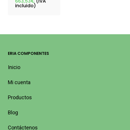
663,53
€
(IVA
incluido)
ERIA COMPONENTES
Inicio
Mi cuenta
Productos
Blog
Contáctenos