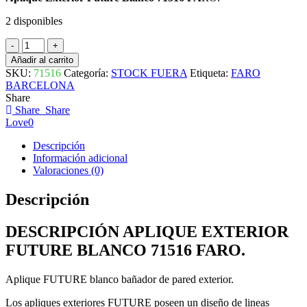
2 disponibles
APLIQUE
EXTERIOR
Añadir al carrito
FUTURE
SKU:
71516
Categoría:
STOCK FUERA
Etiqueta:
FARO
BLANCO
BARCELONA
71516
Share
FARO
Share
Share
cantidad
Love
0
Descripción
Información adicional
Valoraciones (0)
Descripción
DESCRIPCIÓN APLIQUE EXTERIOR
FUTURE BLANCO 71516 FARO.
Aplique FUTURE blanco bañador de pared exterior.
Los apliques exteriores FUTURE poseen un diseño de lineas