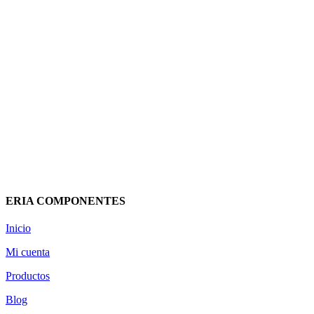
CPM-TID-AE TRIFÁSICA CON
MEDIDA INDIRECTA Y
ACOMETIDA “DEDICADA”
1540x801x312
2.501,14
€
(IVA incluido)
Añadir al carrito
Vista rápida
ERIA COMPONENTES
Inicio
Mi cuenta
Productos
Blog