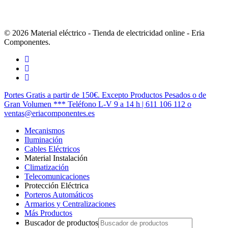
© 2026 Material eléctrico - Tienda de electricidad online - Eria
Componentes.
twitter
facebook
instagram
Cerrar
Portes Gratis a partir de 150€. Excepto Productos Pesados o de
Menú
Gran Volumen *** Teléfono L-V 9 a 14 h | 611 106 112 o
ventas@eriacomponentes.es
Mecanismos
Iluminación
Cables Eléctricos
Material Instalación
Climatización
Telecomunicaciones
Protección Eléctrica
Porteros Automáticos
Armarios y Centralizaciones
Más Productos
Buscador de productos