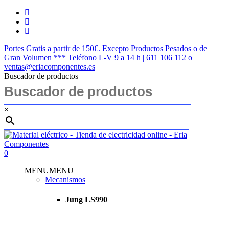
Saltar
twitter
al
facebook
contenido
instagram
principal
Portes Gratis a partir de 150€. Excepto Productos Pesados o de
Gran Volumen *** Teléfono L-V 9 a 14 h | 611 106 112 o
ventas@eriacomponentes.es
Buscador de productos
×
Cerrar
búsqueda
buscar
account
0
Menu
MENU
MENU
Mecanismos
Jung LS990