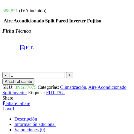
588,87
€
(IVA incluido)
Aire Acondicionado Split Pared Inverter Fujitsu.
Ficha Técnica
F.T.
AIRE
ACONDICIONADO
Añadir al carrito
SPLIT
SKU:
3NGF7075
Categorías:
Climatización
,
Aire Acondicionado
PARED
Split Inverter
Etiqueta:
FUJITSU
INVERTER
Share
ASY35UI
Share
Share
KP
Love
1
3NGF7075
FUJITSU
Descripción
cantidad
Información adicional
Valoraciones (0)