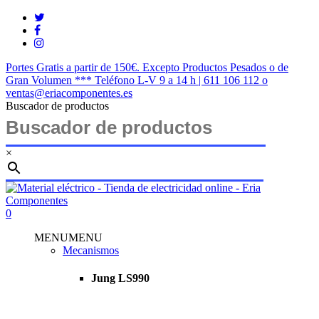
Saltar
twitter
al
facebook
contenido
instagram
principal
Portes Gratis a partir de 150€. Excepto Productos Pesados o de
Gran Volumen *** Teléfono L-V 9 a 14 h | 611 106 112 o
ventas@eriacomponentes.es
Buscador de productos
×
Cerrar
búsqueda
buscar
account
0
Menu
MENU
MENU
Mecanismos
Jung LS990