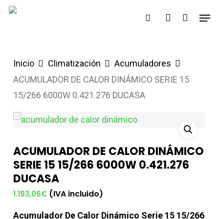
Saltar
Men
buscar
account
al
contenido
principal
Inicio
Climatización
Acumuladores
ACUMULADOR DE CALOR DINÁMICO SERIE 15
15/266 6000W 0.421.276 DUCASA
ACUMULADOR DE CALOR DINÁMICO
SERIE 15 15/266 6000W 0.421.276
DUCASA
(IVA incluido)
1.193,06
€
Acumulador De Calor Dinámico Serie 15 15/266