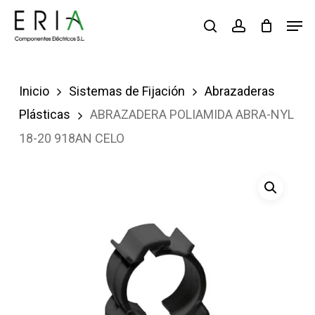
Saltar
Men
buscar
account
al
contenido
principal
Inicio
Sistemas de Fijación
Abrazaderas
Plásticas
ABRAZADERA POLIAMIDA ABRA-NYL
18-20 918AN CELO