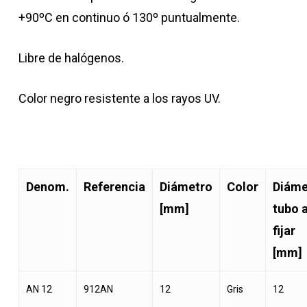
+90ºC en continuo ó 130º puntualmente.
Libre de halógenos.
Color negro resistente a los rayos UV.
Denom.
Referencia
Diámetro
Color
Diáme
[mm]
tubo 
fijar
[mm]
AN 12
912AN
12
Gris
12