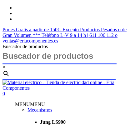
Saltar
twitter
al
facebook
contenido
instagram
principal
Portes Gratis a partir de 150€. Excepto Productos Pesados o de
Gran Volumen *** Teléfono L-V 9 a 14 h | 611 106 112 o
ventas@eriacomponentes.es
Buscador de productos
×
Cerrar
búsqueda
buscar
account
0
Menu
MENU
MENU
Mecanismos
Jung LS990