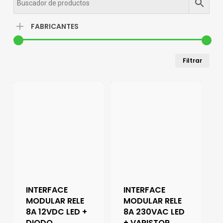
FABRICANTES
Pre
Pre
Filtrar
mín
má
INTERFACE
INTERFACE
MODULAR RELE
MODULAR RELE
8A 12VDC LED +
8A 230VAC LED
DIODO
+ VARISTOR