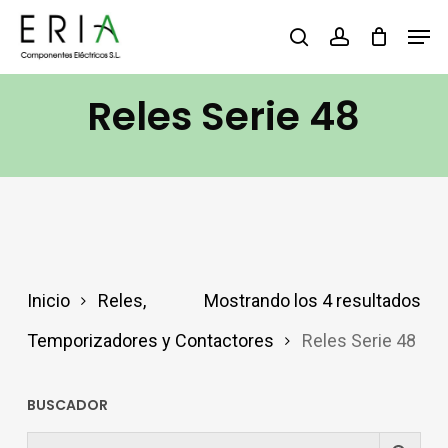
Saltar
Men
buscar
account
al
contenido
Reles Serie 48
principal
Inicio
Reles,
Mostrando los 4 resultados
Temporizadores y Contactores
Reles Serie 48
BUSCADOR