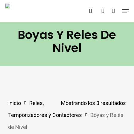
Saltar
Men
buscar
account
al
contenido
Boyas Y Reles De
principal
Nivel
Inicio
Reles,
Mostrando los 3 resultados
Temporizadores y Contactores
Boyas y Reles
de Nivel