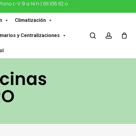
o L-V 9 a 14 h | 611 106 112 o
n
Climatización
buscar
account
marios y Centralizaciones
ol
acinas
RO