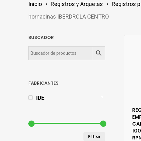
Inicio
Registros y Arquetas
Registros 
hornacinas IBERDROLA CENTRO
BUSCADOR
FABRICANTES
IDE
1
RE
EMP
CA
10
Precio
Precio
Filtrar
RPN