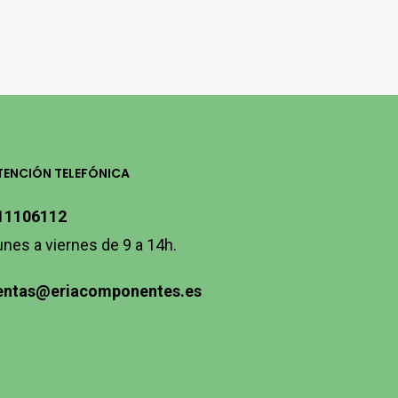
TENCIÓN TELEFÓNICA
11106112
unes a viernes de 9 a 14h.
entas@eriacomponentes.es