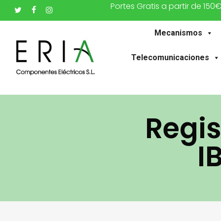
Portes Gratis a partir de 150
Saltar
twitter
facebook
instagram
al
Mecanismos
contenido
principal
Telecomunicaciones
Regis
I