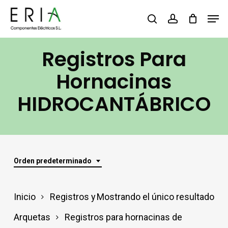
Saltar
Men
buscar
account
al
contenido
Registros Para
principal
Hornacinas
HIDROCANTÁBRICO
Orden predeterminado
Inicio
Registros y
Mostrando el único resultado
Arquetas
Registros para hornacinas de