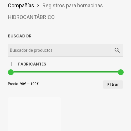
Compañías
Registros para hornacinas
HIDROCANTÁBRICO
BUSCADOR
FABRICANTES
Pre
Pre
Precio:
90€
—
100€
Filtrar
mín
má