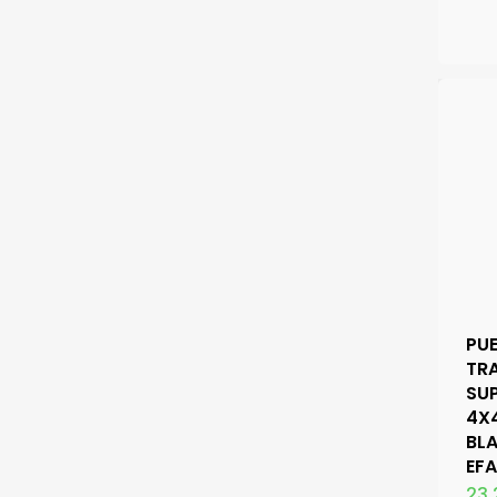
PU
TR
SUP
4X
BL
EFA
23,