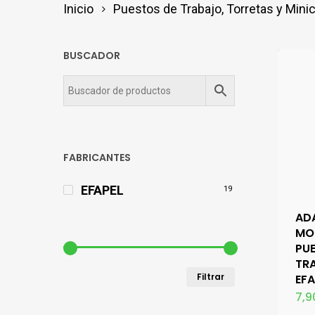
Inicio
Puestos de Trabajo, Torretas y Min
BUSCADOR
FABRICANTES
EFAPEL
19
AD
MO
PU
TR
Precio
Precio
Filtrar
EFA
7,9
mínimo
máximo