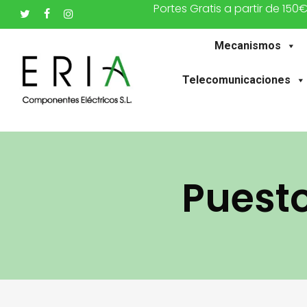
Portes Gratis a partir de 150
Saltar
twitter
facebook
instagram
al
Mecanismos
contenido
principal
Telecomunicaciones
Puesto