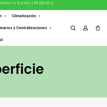
o L-V 9 a 14 h | 611 106 112 o
n
Climatización
buscar
account
marios y Centralizaciones
ol
erficie