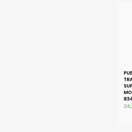
PU
TR
SUP
MO
834
24,