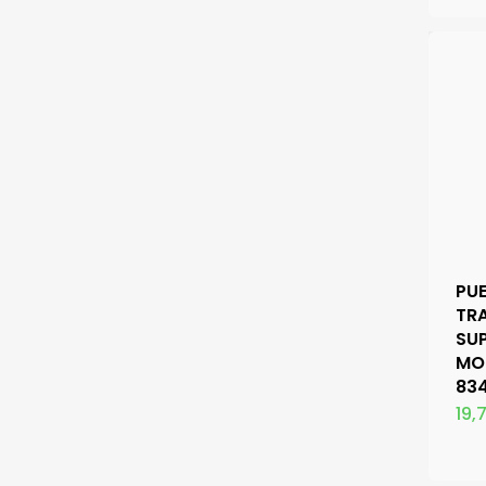
PU
TR
SUP
MO
834
19,