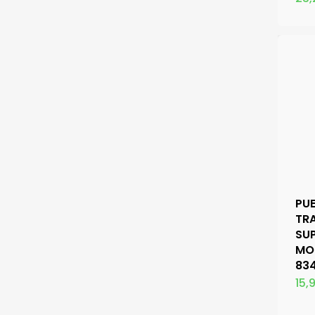
PU
TR
SUP
MO
834
15,