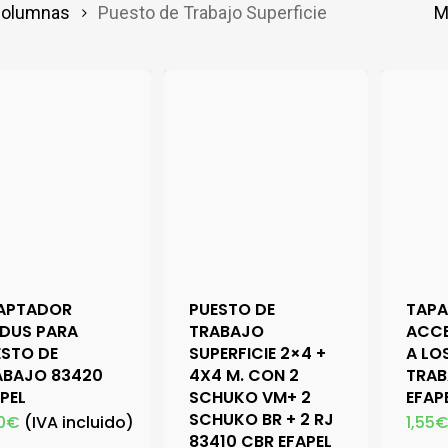
icolumnas
Puesto de Trabajo Superficie
M
APTADOR
PUESTO DE
TAPA
DUS PARA
TRABAJO
ACCE
ESTO DE
SUPERFICIE 2×4 +
A LO
ABAJO 83420
4X4 M. CON 2
TRAB
PEL
SCHUKO VM+ 2
EFAP
SCHUKO BR + 2 RJ
0
€
(IVA incluido)
1,55
83410 CBR EFAPEL