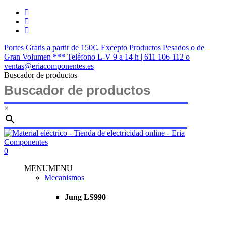
Saltar
twitter
al
facebook
contenido
instagram
principal
Portes Gratis a partir de 150€. Excepto Productos Pesados o de
Gran Volumen *** Teléfono L-V 9 a 14 h | 611 106 112 o
ventas@eriacomponentes.es
Buscador de productos
×
Cerrar
búsqueda
buscar
account
0
Menu
MENU
MENU
Mecanismos
Jung LS990