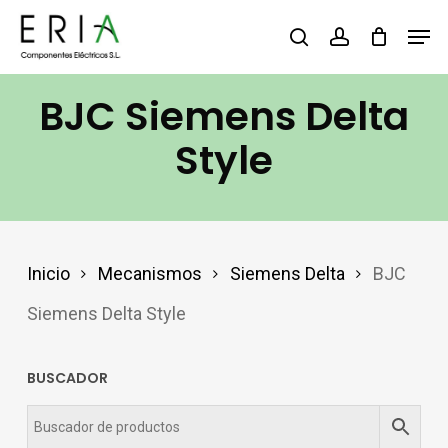
Saltar
Men
buscar
account
al
contenido
BJC Siemens Delta
principal
Style
Inicio
Mecanismos
Siemens Delta
BJC
Siemens Delta Style
BUSCADOR