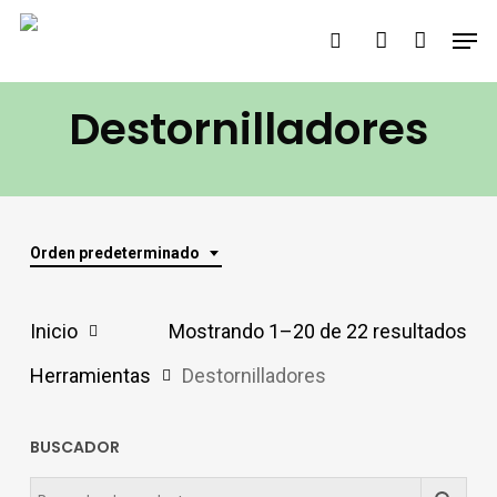
Saltar
Men
buscar
account
al
contenido
Destornilladores
principal
Orden predeterminado
Inicio
Mostrando 1–20 de 22 resultados
Herramientas
Destornilladores
BUSCADOR