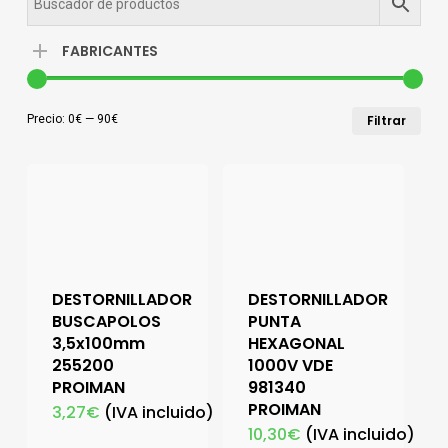
FABRICANTES
Pre
Pre
Precio:
0€
—
90€
Filtrar
mín
má
DESTORNILLADOR
DESTORNILLADOR
BUSCAPOLOS
PUNTA
3,5x100mm
HEXAGONAL
255200
1000V VDE
PROIMAN
981340
PROIMAN
3,27
€
(IVA incluido)
10,30
€
(IVA incluido)